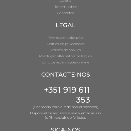
Galeria
Testemunhos
Contactos
LEGAL
Termos de utilização
Política de privacidade
Política de cookies
Resolução alternativa de litígios
Livro de reclamações on-line
CONTACTE-NOS
+351 919 611
353
(Chamada para a rede móvel nacional)
Disponivel de segunda a sexta, entre as 10h
às 18h excluindo feriados.
SIGA-NOS