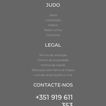
JUDO
Sobre
Localização
Galeria
Testemunhos
Contactos
LEGAL
Termos de utilização
Política de privacidade
Política de cookies
Resolução alternativa de litígios
Livro de reclamações on-line
CONTACTE-NOS
+351 919 611
353